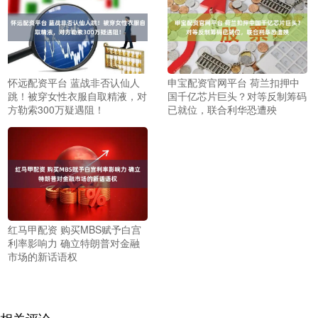
怀远配资平台 蓝战非否认仙人
申宝配资官网平台 荷兰扣押中
跳！被穿女性衣服自取精液，对
国千亿芯片巨头？对等反制筹码
方勒索300万疑遇阻！
已就位，联合利华恐遭殃
红马甲配资 购买MBS赋予白宫
利率影响力 确立特朗普对金融
市场的新话语权
相关评论