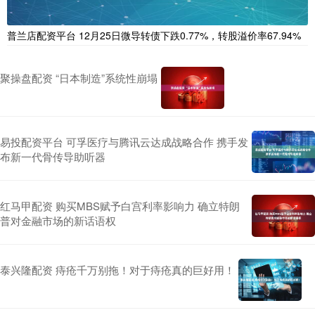
普兰店配资平台 12月25日微导转债下跌0.77%，转股溢价率67.94%
聚操盘配资 “日本制造”系统性崩塌
易投配资平台 可孚医疗与腾讯云达成战略合作 携手发
布新一代骨传导助听器
红马甲配资 购买MBS赋予白宫利率影响力 确立特朗
普对金融市场的新话语权
泰兴隆配资 痔疮千万别拖！对于痔疮真的巨好用！