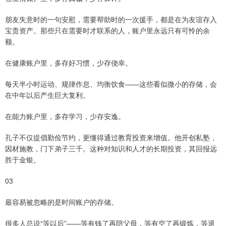
朋友失意时的一句安慰，需要帮助时的一次援手，都是在为友谊存入
宝贵资产。那些只在需要时才联系的人，账户里永远只有可怜的余
额。
在健康账户里，多存好习惯，少存侥幸。
每天半小时运动、规律作息、均衡饮食——这些看似微小的存储，会
在中年以后产生巨大复利。
在能力账户里，多存学习，少存安逸。
孔子不仅提倡勤俭节约，更懂得通过教育投资来增值。他开创私塾，
因材施教，门下弟子三千。这种对知识和人才的长期投资，其回报远
胜于金银。
03
最容易被忽略的是时间账户的存储。
很多人总说“等以后”——等有钱了再陪父母，等有空了再锻炼，等退