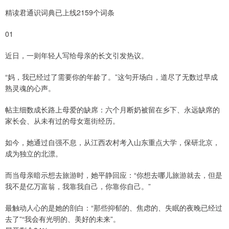
精读君通识词典已上线2159个词条
01
近日，一则年轻人写给母亲的长文引发热议。
“妈，我已经过了需要你的年龄了。”这句开场白，道尽了无数过早成
熟灵魂的心声。
帖主细数成长路上母爱的缺席：六个月断奶被留在乡下、永远缺席的
家长会、从未有过的母女逛街经历。
如今，她通过自强不息，从江西农村考入山东重点大学，保研北京，
成为独立的北漂。
而当母亲暗示想去旅游时，她平静回应：“你想去哪儿旅游就去，但是
我不是亿万富翁，我靠我自己，你靠你自己。”
最触动人心的是她的剖白：“那些抑郁的、焦虑的、失眠的夜晚已经过
去了”“我会有光明的、美好的未来”。