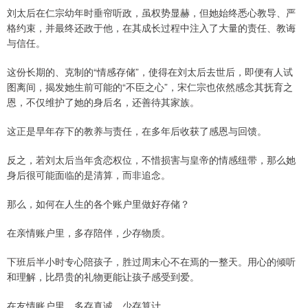
刘太后在仁宗幼年时垂帘听政，虽权势显赫，但她始终悉心教导、严
格约束，并最终还政于他，在其成长过程中注入了大量的责任、教诲
与信任。
这份长期的、克制的“情感存储”，使得在刘太后去世后，即便有人试
图离间，揭发她生前可能的“不臣之心”，宋仁宗也依然感念其抚育之
恩，不仅维护了她的身后名，还善待其家族。
这正是早年存下的教养与责任，在多年后收获了感恩与回馈。
反之，若刘太后当年贪恋权位，不惜损害与皇帝的情感纽带，那么她
身后很可能面临的是清算，而非追念。
那么，如何在人生的各个账户里做好存储？
在亲情账户里，多存陪伴，少存物质。
下班后半小时专心陪孩子，胜过周末心不在焉的一整天。用心的倾听
和理解，比昂贵的礼物更能让孩子感受到爱。
在友情账户里，多存真诚，少存算计。