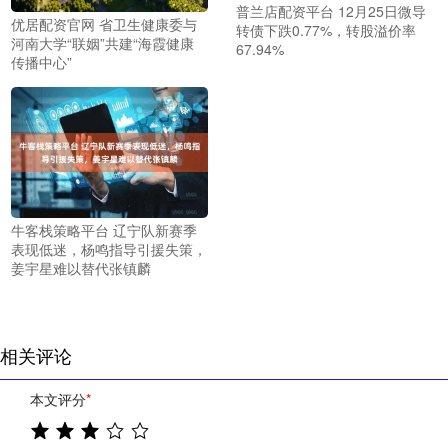
普兰店配资平台 12月25日微导
优居配资官网 省卫生健康委与
转债下跌0.77%，转股溢价率
河南大学“联姻”共建“海霞健康
67.94%
传播中心”
牛客栈策略平台 辽宁队新赛季
表现低迷，杨鸣指导引援失策，
姜宇星难以替代张镇麟
相关评论
本文评分
*