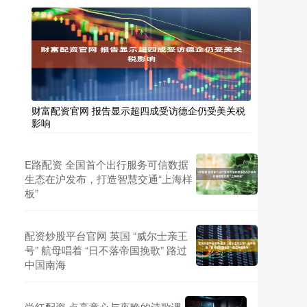
财富配资官网 报告显示超四成受访德企仍受美关税
影响
E路配资 全国首个出行服务可信数据
生态在沪发布，打造智慧交通“上海样
板”
配资炒股平台官网 英国 “威尔士亲王
号” 航母唱着 “日不落帝国挽歌” 路过
中国南海
尚红配资 点亮童心与夜晚的诗歌课