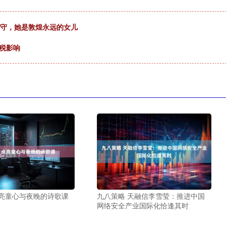
生坚守，她是敦煌永远的女儿
税影响
点亮童心与夜晚的诗歌课
九八策略 天融信李雪莹：推进中国
网络安全产业国际化恰逢其时