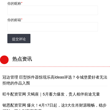
你的昵称
*
你的邮箱
*
提交评论
热点资讯
冠达管理 巨型拆件器惊现乐高Ideas评选？令城堡爱好者无法
拒绝的作品入围
旺牛配资官网 天蝎座｜5月蓄力爆发，贵人相伴前途无量
铭恩配资官网 爆火！4月17日起，这3大生肖财源顺畅，稳步