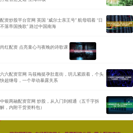
配资炒股平台官网 英国 “威尔士亲王号” 航母唱着 “日
不落帝国挽歌” 路过中国南海
尚红配资 点亮童心与夜晚的诗歌课
六六配资官网 马筱梅挺孕肚逛街，玥儿紧跟着，个头
快超继母，一个举动暴露关系
中银两融配资官网 炒股，从入门到精通（五千字拆
解，内附干货资料包）