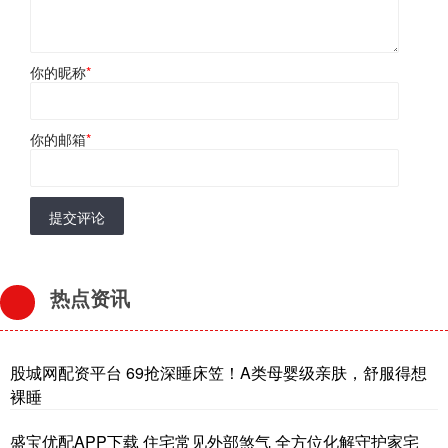
你的昵称
*
你的邮箱
*
提交评论
热点资讯
股城网配资平台 69抢深睡床笠！A类母婴级亲肤，舒服得想
裸睡
盛宝优配APP下载 住宅常见外部煞气 全方位化解守护家宅