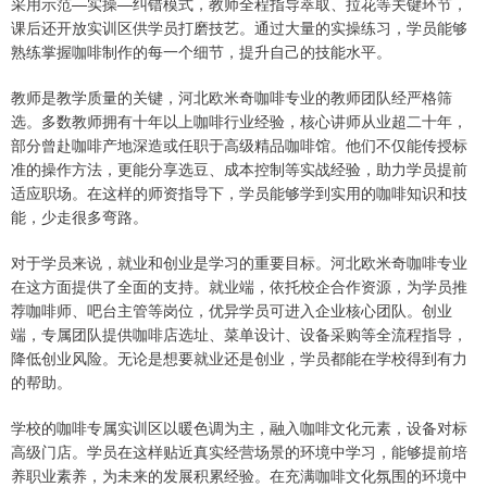
采用示范—实操—纠错模式，教师全程指导萃取、拉花等关键环节，
课后还开放实训区供学员打磨技艺。通过大量的实操练习，学员能够
熟练掌握咖啡制作的每一个细节，提升自己的技能水平。
教师是教学质量的关键，河北欧米奇咖啡专业的教师团队经严格筛
选。多数教师拥有十年以上咖啡行业经验，核心讲师从业超二十年，
部分曾赴咖啡产地深造或任职于高级精品咖啡馆。他们不仅能传授标
准的操作方法，更能分享选豆、成本控制等实战经验，助力学员提前
适应职场。在这样的师资指导下，学员能够学到实用的咖啡知识和技
能，少走很多弯路。
对于学员来说，就业和创业是学习的重要目标。河北欧米奇咖啡专业
在这方面提供了全面的支持。就业端，依托校企合作资源，为学员推
荐咖啡师、吧台主管等岗位，优异学员可进入企业核心团队。创业
端，专属团队提供咖啡店选址、菜单设计、设备采购等全流程指导，
降低创业风险。无论是想要就业还是创业，学员都能在学校得到有力
的帮助。
学校的咖啡专属实训区以暖色调为主，融入咖啡文化元素，设备对标
高级门店。学员在这样贴近真实经营场景的环境中学习，能够提前培
养职业素养，为未来的发展积累经验。在充满咖啡文化氛围的环境中