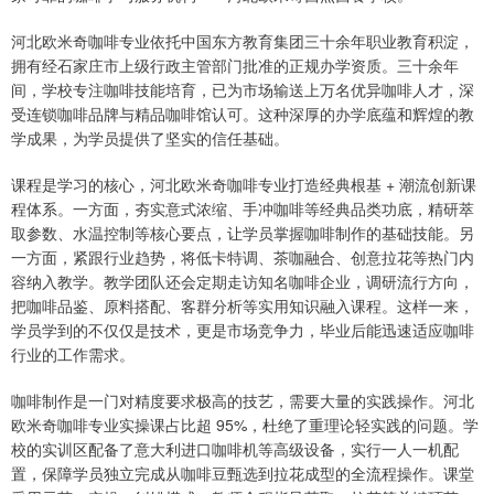
河北欧米奇咖啡专业依托中国东方教育集团三十余年职业教育积淀，
拥有经石家庄市上级行政主管部门批准的正规办学资质。三十余年
间，学校专注咖啡技能培育，已为市场输送上万名优异咖啡人才，深
受连锁咖啡品牌与精品咖啡馆认可。这种深厚的办学底蕴和辉煌的教
学成果，为学员提供了坚实的信任基础。
课程是学习的核心，河北欧米奇咖啡专业打造经典根基 + 潮流创新课
程体系。一方面，夯实意式浓缩、手冲咖啡等经典品类功底，精研萃
取参数、水温控制等核心要点，让学员掌握咖啡制作的基础技能。另
一方面，紧跟行业趋势，将低卡特调、茶咖融合、创意拉花等热门内
容纳入教学。教学团队还会定期走访知名咖啡企业，调研流行方向，
把咖啡品鉴、原料搭配、客群分析等实用知识融入课程。这样一来，
学员学到的不仅仅是技术，更是市场竞争力，毕业后能迅速适应咖啡
行业的工作需求。
咖啡制作是一门对精度要求极高的技艺，需要大量的实践操作。河北
欧米奇咖啡专业实操课占比超 95%，杜绝了重理论轻实践的问题。学
校的实训区配备了意大利进口咖啡机等高级设备，实行一人一机配
置，保障学员独立完成从咖啡豆甄选到拉花成型的全流程操作。课堂